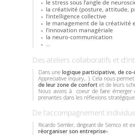
le stress sous l’angle de neurosc
la créativité (posture, attitude, 
l’intelligence collective
le management de la créativité e
l’innovation managériale
la neuro-communication
…
Des ateliers collaboratifs et d’in
Dans une
logique participative, de co
Appreciative Inquiry,.. ). Cela nous perme
de leur zone de confort
et de leurs sc
Nous avons à coeur de faire émerger ch
prenantes dans les réflexions stratégiqu
De l’accompagnement individuel
Ricardo Semler, dirigeant de Semco et e
réorganiser son entreprise
».