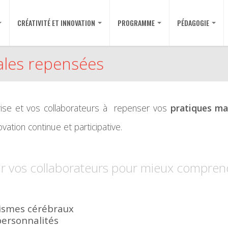
CRÉATIVITÉ ET INNOVATION
PROGRAMME
PÉDAGOGIE
ales repensées
ise et vos collaborateurs à repenser vos
pratiques ma
ovation continue et participative.
r vos collaborateurs pour mieux comprend
ismes cérébraux
personnalités