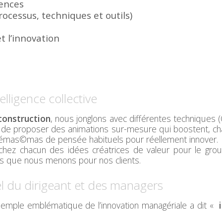
iences
processus, techniques et outils)
t l’innovation
telligence collective
-construction
, nous jonglons avec différentes techniques (
t de proposer des animations sur-mesure qui boostent, chall
hémas©mas de pensée habituels pour réellement innover.
ez chacun des idées créatrices de valeur pour le grou
es que nous menons pour nos clients.
 du dirigeant et des managers
xemple emblématique de l’innovation managériale a dit «
i