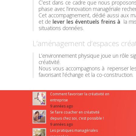
C’est dans ce cadre que nous proposon
phase avec l’innovation managériale reche
Cet accompagnement, dédié aussi aux man
et de
lever les éventuels freins à
la mis
situations données.
L’aménagement d’espaces créat
L’environnement physique joue un rôle signi
créativité.
Nous vous accompagnons à repenser les esp
favorisant l’échange et la co-construction.
Comment favoriser la créativité en
entreprise
9 années ago
Se faire coacher en créativité
depuis chez soi, c’est possible !
9 années ago
Les pratiques managériales